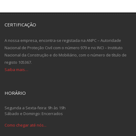
CERTIFICAÇÃO
A nossa empresa, encontra-se registada na ANPC – Autoridade
Nacional de Proteção Civil com o número 979 e no INCI – Instituto
Nacional da Construção e do Mobiliário, com o número de título de
registo 105367.
Saiba mais…
HORÁRIO
Segunda a Sexta-feira: 9h às 19h
Sábado e Domingo: Encerrados
Como chegar até nós...