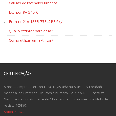
Causas de incêndios urbanos
Extintor 8A 34B C
Extintor 21A 183B 75F (ABF 6kg)
Qual o extintor para casa?
Como utilizar um extintor?
CERTIFICAÇÃO
A nossa empresa, encontra-se registada na ANPC – Autoridade
Nacional de Proteção Civil com o número 979 e no INCI – Instituto
Nacional da Construção e do Mobiliário, com o número de título de
registo 105367.
Saiba mais…