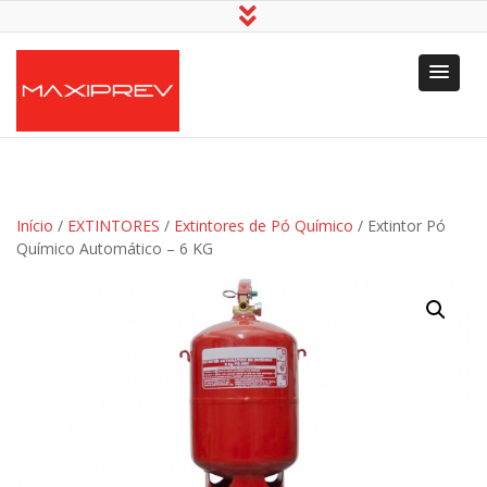
Maxiprev -
Equipamentos de
Equipamentos de
Segurança no
Segurança
Trabalho
Início
/
EXTINTORES
/
Extintores de Pó Químico
/ Extintor Pó
Químico Automático – 6 KG